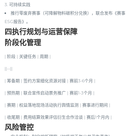
3.
可持续实践
推行零废弃赛事（可降解物料碳积分兑换），联合发布《赛事
ESG报告》。
四执行规划与运营保障
阶段化管理
|
阶段
|
关键任务
|
周期
|
||--||
|
筹备期
| 签约方案细化资源对接 | 赛前3-6个月 |
|
预热期
| 联合宣传启动票务推广 | 赛前1-3个月 |
|
赛期
| 权益落地现场活动执行舆情监测 | 赛事进行期间 |
|
收尾期
| 费用结算效果评估衍生合作洽谈 | 赛后1个月内 |
风险管控