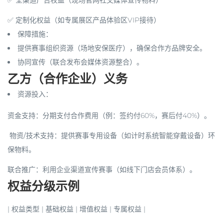
✅ 全渠道广告权益（现场官网社交媒体宣传物料）
✅ 定制化权益（如专属展区产品体验区VIP接待）
保障措施
：
提供赛事组织资源（场地安保医疗），确保合作方品牌安全。
协同宣传（联合发布会媒体资源整合）。
乙方（合作企业）义务
资源投入
：
资金支持
：分期支付合作费用（例：签约付60%，赛后付40%）。
️
物资/技术支持
：提供赛事专用设备（如计时系统智能穿戴设备）环
保物料。
联合推广
：利用企业渠道宣传赛事（如线下门店会员体系）。
权益分级示例
|
权益类型
|
基础权益
|
增值权益
|
专属权益
|