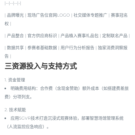
|--|--|--|-|
|
品牌曝光
| 现场广告位官网LOGO | 社交媒体专题推广 | 赛事冠名
权 |
|
产品整合
| 官方供应商标识 | 产品植入赛事礼品包 | 定制联名产品 |
|
数据共享
| 参赛者基础数据 | 用户行为分析报告 | 独家消费洞察报
告 |
三资源投入与支持方式
1.
资金管理
明确费用结构：合作费（含现金赞助）额外成本（如搭建费差旅
费）分项列支。
2.
技术赋能
应用5GVR技术打造沉浸式观赛体验，部署智慧场馆管理系统
（人流监控应急响应）。