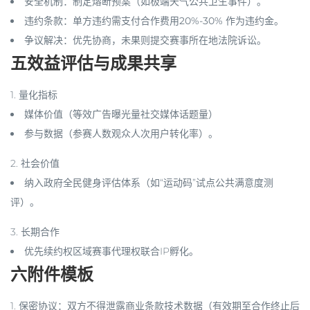
安全机制
：制定熔断预案（如极端天气公共卫生事件）。
违约条款
：单方违约需支付合作费用
20%-30%
作为违约金。
争议解决
：优先协商，未果则提交赛事所在地法院诉讼。
五效益评估与成果共享
1.
量化指标
媒体价值（等效广告曝光量社交媒体话题量）
参与数据（参赛人数观众人次用户转化率）。
2.
社会价值
纳入政府全民健身评估体系（如“运动码”试点公共满意度测
评）。
3.
长期合作
优先续约权区域赛事代理权联合IP孵化。
六附件模板
1.
保密协议
：双方不得泄露商业条款技术数据（有效期至合作终止后