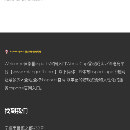
Welcome莅临▓bsports官网入口World Cup🏆权威认证🚀电竞平
台【www.miangmff.com】以下简称：B体育bsportsapp下载网
址是多少✔全站,全称:bsports官网,以丰富的游戏资源和人性化的服
务bsports官网入口。
找到我们
宁德市尝谎之都439号