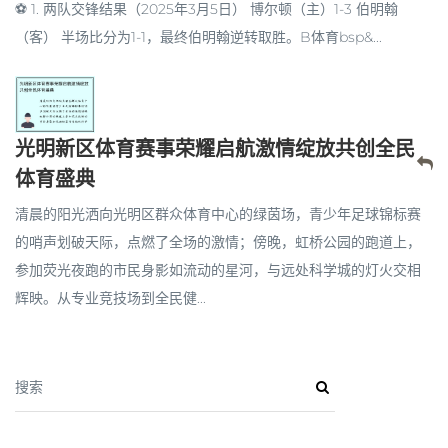
⚽ 1. 两队交锋结果（2025年3月5日） 博尔顿（主）1-3 伯明翰
（客） 半场比分为1-1，最终伯明翰逆转取胜。B体育bsp&...
光明新区体育赛事荣耀启航激情绽放共创全民
体育盛典
清晨的阳光洒向光明区群众体育中心的绿茵场，青少年足球锦标赛
的哨声划破天际，点燃了全场的激情；傍晚，虹桥公园的跑道上，
参加荧光夜跑的市民身影如流动的星河，与远处科学城的灯火交相
辉映。从专业竞技场到全民健...
搜索