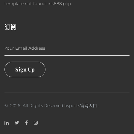
template not found:link888.php
订阅
Your Email Address
Sign Up
©
2026
- All Rights Reserved
bsports官网入口
.