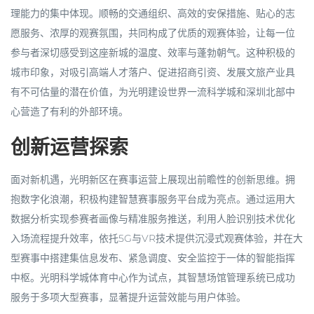
理能力的集中体现。顺畅的交通组织、高效的安保措施、贴心的志
愿服务、浓厚的观赛氛围，共同构成了优质的观赛体验，让每一位
参与者深切感受到这座新城的温度、效率与蓬勃朝气。这种积极的
城市印象，对吸引高端人才落户、促进招商引资、发展文旅产业具
有不可估量的潜在价值，为光明建设世界一流科学城和深圳北部中
心营造了有利的外部环境。
创新运营探索
面对新机遇，光明新区在赛事运营上展现出前瞻性的创新思维。拥
抱数字化浪潮，积极构建智慧赛事服务平台成为亮点。通过运用大
数据分析实现参赛者画像与精准服务推送，利用人脸识别技术优化
入场流程提升效率，依托5G与VR技术提供沉浸式观赛体验，并在大
型赛事中搭建集信息发布、紧急调度、安全监控于一体的智能指挥
中枢。光明科学城体育中心作为试点，其智慧场馆管理系统已成功
服务于多项大型赛事，显著提升运营效能与用户体验。