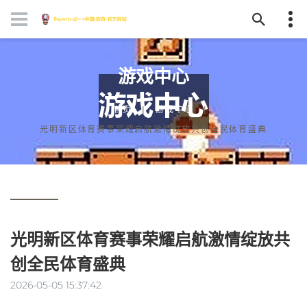
游戏中心
首页
游戏中心
光明新区体育赛事荣耀启航激情绽放共创全民体育盛典
光明新区体育赛事荣耀启航激情绽放共
创全民体育盛典
2026-05-05 15:37:42