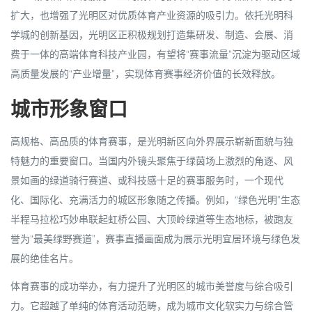
扩大，也增强了光明区对优质体育产业资源的吸引力。依托光明科
学城的创新基因，光明区正积极规划打造集研发、制造、会展、消
费于一体的高端体育科技产业园，有望将“赛事流量”沉淀为驱动区域
高质量发展的“产业增量”，实现体育赛事经济价值的长效释放。
城市形象窗口
高规格、高品质的体育赛事，是光明新区向外界展示崭新面貌与独
特魅力的重要窗口。当国内外镜头聚焦于绿茵场上激烈的角逐、风
景如画的绿道骑行赛道、或科技感十足的赛事服务时，一个现代
化、国际化、充满活力的城区形象随之传播。例如，“绿色光明”生态
半程马拉松巧妙串联起虹桥公园、大顶岭绿道等生态地标，被跑友
誉为“最美绿野赛道”，赛事直播画面成为展示光明宜居环境与绿色发
展的绝佳名片。
体育赛事的成功举办，有力提升了光明区的城市美誉度与综合吸引
力。它超越了单纯的体育活动范畴，成为城市文化软实力与综合管