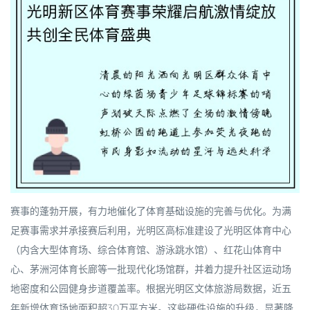
赛事的蓬勃开展，有力地催化了体育基础设施的完善与优化。为满
足赛事需求并承接赛后利用，光明区高标准建设了光明区体育中心
（内含大型体育场、综合体育馆、游泳跳水馆）、红花山体育中
心、茅洲河体育长廊等一批现代化场馆群，并着力提升社区运动场
地密度和公园健身步道覆盖率。根据光明区文体旅游局数据，近五
年新增体育场地面积超30万平方米。这些硬件设施的升级，显著降