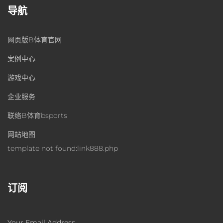
导航
网页版B体育官网
案例中心
游戏中心
企业服务
联络B体育bsports
网站地图
template not found:link888.php
订阅
Your Email Address